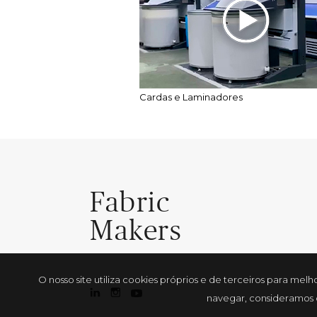
Cardas e Laminadores
Fabric
Makers
O nosso site utiliza cookies próprios e de terceiros para me
navegar, consideramos q