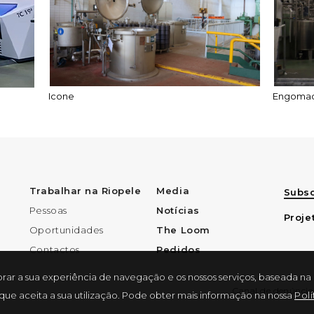
Icone
Engomad
Trabalhar na Riopele
Media
Subsc
Pessoas
Notícias
Proje
Oportunidades
The Loom
Contactos
Pedidos
lhorar a sua experiência de navegação e os nossos serviços, baseada na
Canal de denúncia
ue aceita a sua utilização. Pode obter mais informação na nossa
Pol