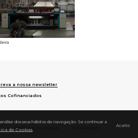
eira
reva a nossa newsletter
tos Cofinanciados
 análise dos seus hábitos de navegação. Se continuar a
Aceito
s
Política de Privacidade
© 2026 Riopele
ítica de Cookies
.