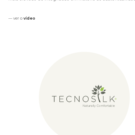
— ver o
vídeo