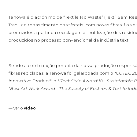
Tenowa é o acrónimo de “Textile No Waste” (Têxtil Sem Res
Traduz o renascimento dos têxteis, com novas fibras, fios e
produzidos a partir da reciclagem e reutilização dos resídu
produzidos no processo convencional da indústria têxtil.
Sendo a combinação perfeita da nossa produção respons
fibras recicladas, a Tenowa foi galardoada com o "
COTEC 2
Innovative Product
", o "
iTechStyle Award'18 - Sustainable 
"
Best Art Work Award - The Society of Fashion & Textile Indu
— ver o
vídeo