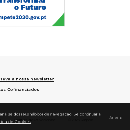
reva a nossa newsletter
tos Cofinanciados
 análise dos seus hábitos de navegação. Se continuar a
Aceito
s
Política de Privacidade
© 2026 Riopele
ítica de Cookies
.