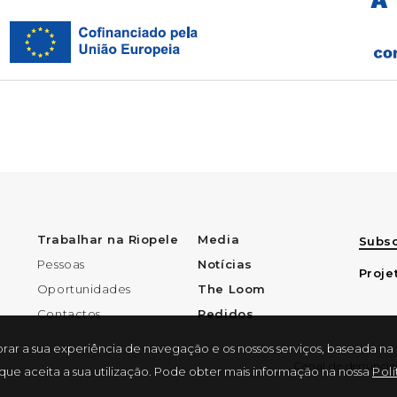
Trabalhar na Riopele
Media
Subsc
Pessoas
Notícias
Proje
Oportunidades
The Loom
Contactos
Pedidos
lhorar a sua experiência de navegação e os nossos serviços, baseada na
Canal de denúncia
ue aceita a sua utilização. Pode obter mais informação na nossa
Pol