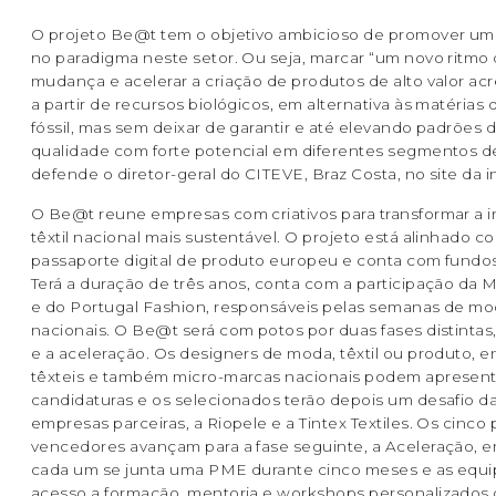
O projeto Be@t tem o objetivo ambicioso de promover um
no paradigma neste setor. Ou seja, marcar “um novo ritmo
mudança e acelerar a criação de produtos de alto valor a
a partir de recursos biológicos, em alternativa às matérias
fóssil, mas sem deixar de garantir e até elevando padrões 
qualidade com forte potencial em diferentes segmentos d
defende o diretor-geral do CITEVE, Braz Costa, no site da i
O Be@t reune empresas com criativos para transformar a i
têxtil nacional mais sustentável. O projeto está alinhado c
passaporte digital de produto europeu e conta com fundo
Terá a duração de três anos, conta com a participação da
e do Portugal Fashion, responsáveis pelas semanas de m
nacionais. O Be@t será com potos por duas fases distintas
e a aceleração. Os designers de moda, têxtil ou produto, 
têxteis e também micro-marcas nacionais podem apresent
candidaturas e os selecionados terão depois um desafio d
empresas parceiras, a Riopele e a Tintex Textiles. Os cinco 
vencedores avançam para a fase seguinte, a Aceleração, 
cada um se junta uma PME durante cinco meses e as equi
acesso a formação, mentoria e workshops personalizados 