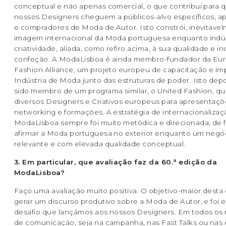
conceptual e não apenas comercial, o que contribui para 
nossos Designers cheguem a públicos-alvo específicos, a
e compradores de Moda de Autor. Isto constrói, inevitave
imagem internacional da Moda portuguesa enquanto indús
criatividade, aliada, como refiro acima, à sua qualidade e i
confeção. A ModaLisboa é ainda membro-fundador da Eu
Fashion Alliance, um projeto europeu de capacitação e im
Indústria de Moda junto das estruturas de poder. Isto depoi
sido membro de um programa similar, o United Fashion, qu
diversos Designers e Criativos europeus para apresentaçõ
networking e formações. A estratégia de internacionalizaç
ModaLisboa sempre foi muito metódica e direcionada, de 
afirmar a Moda portuguesa no exterior enquanto um negó
relevante e com elevada qualidade conceptual.
3. Em particular, que avaliação faz da 60.ª edição da
ModaLisboa?
Faço uma avaliação muito positiva. O objetivo-maior desta
gerar um discurso produtivo sobre a Moda de Autor, e foi 
desafio que lançámos aos nossos Designers. Em todos o
de comunicação, seja na campanha, nas Fast Talks ou nas 