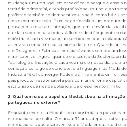
mudança. Em Portugal, em específico, e porque é esse o 
território primordial, a Moda profissionalizou-se, e ao torn
profissão também se democratizou. Não é, como há 30 an
uma experimentação. É um negócio válido, um produto de
pensamento que atrai atenção, que tem relevância social e 
que fala sobre e para todos. A fluidez de diálogo entre criat
indústria é cada vez maior, no sentido em que a colabora
a ser vista como o único caminho de futuro. Quando antes
em Designers e Fábricas, mencionávamos sempre um fos
intransponível. Agora, quando o discurso da Sustentabilida
Tecnologia e Inovação é cada vez mais o nosso dia a dia, a
começa a ser algo de concreto, e a linguagem da Moda de
Indústria Têxtil converge. Podemos, finalmente, unir o nos
país produtor responsável a país com um enorme capital cri
esta união que nos dá potencial de crescimento infinito.
2. Qual tem sido o papel da ModaLisboa na afirmaçã
portuguesa no exterior?
Enquanto evento, a ModaLisboa construiu um posiciona
internacional de culto. Continua, 32 anos depois, a atrair p
internacionais que escrevem sobre Moda enquanto discipl