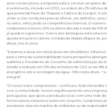
anos consecutivos, a empresa está a concluir um plano de
investimento, iniciado em 2012, na ordem dos 35 milhões d
que pretende fazer da “Riopele a Fábrica da Europa”. A e
vindo a criar condições para se afirmar, em definitivo, uma 
no setor, reforçando as competências internas. O número
colaborares cresceu 23% na última década e mais de 10% do
já quadros superiores. Outros dos destaques está relacio
aposta em jovens valores: a média de idades afigura-se, po
altura, nos 41 anos.
“Estamos a atuar em várias áreas em simultâneo. Olhamo
para o tema da sustentabilidade numa perspetiva abrangen
sublinha o Presidente do Conselho de Administração da E
Desde a redução em 13% das emissões de CO2 ou de 16%
energético até à reciclagem da água - 55% nesta altura - "a
integral".
“O nosso maior compromisso - continuou José Alexandre Ol
com a comunidade. Somos orgulhosamente uma empresa
portuguesa, que apoia a produção local, com uma rede de
fornecedores estáveis e todos em conjunto, cumprimos as
europeias, seja em matéria de ambiente ou de responsabi