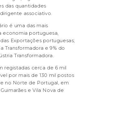
es das quantidades
irigente associativo.
uário é uma das mais
 a economia portuguesa,
 das Exportações portuguesas;
ia Transformadora e 9% do
stria Transformadora.
m registadas cerca de 6 mil
el por mais de 130 mil postos
te no Norte de Portugal, em
 Guimarães e Vila Nova de