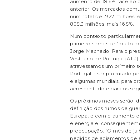
aumento de 18,6% face ao 
anterior. Os mercados comun
num total de 2327 milhões, 
808,3 milhões, mais 16,5%.
Num contexto particularmen
primeiro semestre "muito pos
Jorge Machado. Para o presi
Vestuário de Portugal (ATP)
atravessamos um primeiro s
Portugal a ser procurado pel
e algumas mundiais, para p
acrescentado e para os seg
Os próximos meses serão, d
definição dos rumos da gue
Europa, e com o aumento do
e energia e, consequentemen
preocupação. “O mês de jul
pedidos de adiamentos de e