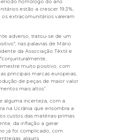
período homólogo do ano
itários estão a crescer 19,3%,
e os extracomunitários valeram
te adverso, tratou-se de um
itivo", nas palavras de Mário
dente da Associação Têxtil e
 "conjunturalmente,
emestre muito positivo, com
as principais marcas europeias,
rodução de peças de maior valor
mentos mais altos”.
e alguma incerteza, com a
rra na Ucrânia que ensombra a
s custos das matérias-primas
te, da inflação a gerar
ho já foi complicado, com
ntregas, alguns