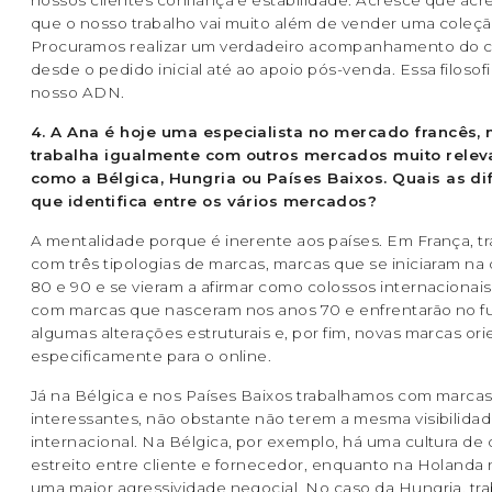
nossos clientes confiança e estabilidade. Acresce que ac
que o nosso trabalho vai muito além de vender uma coleçã
Procuramos realizar um verdadeiro acompanhamento do cl
desde o pedido inicial até ao apoio pós-venda. Essa filosof
nosso ADN.
4. A Ana é hoje uma especialista no mercado francês,
trabalha igualmente com outros mercados muito relev
como a Bélgica, Hungria ou Países Baixos. Quais as di
que identifica entre os vários mercados?
A mentalidade porque é inerente aos países. Em França, 
com três tipologias de marcas, marcas que se iniciaram na
80 e 90 e se vieram a afirmar como colossos internacionais
com marcas que nasceram nos anos 70 e enfrentarão no f
algumas alterações estruturais e, por fim, novas marcas or
especificamente para o online.
Já na Bélgica e nos Países Baixos trabalhamos com marca
interessantes, não obstante não terem a mesma visibilida
internacional. Na Bélgica, por exemplo, há uma cultura de 
estreito entre cliente e fornecedor, enquanto na Holanda
uma maior agressividade negocial. No caso da Hungria, t